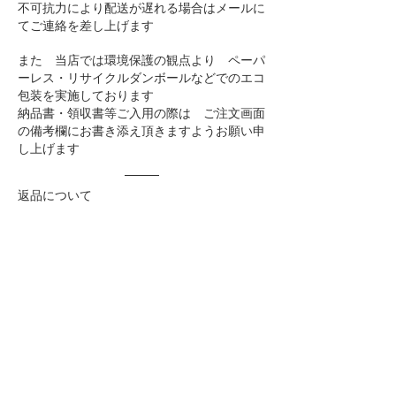
不可抗力により配送が遅れる場合はメールに
てご連絡を差し上げます
また 当店では環境保護の観点より ペーパ
ーレス・リサイクルダンボールなどでのエコ
包装を実施しております
納品書・領収書等ご入用の際は ご注文画面
の備考欄にお書き添え頂きますようお願い申
し上げます
​返品について
お客様都合による商品の返品は原則お受けし
ておりません
運送中の事故等による破損につきましては、
商品到着後7日以内に
Eメール
もしくは
お電
話
にてご連絡ください
​善処いたします
※但しご注文品が植物の場合 梱包や輸送途
中の葉や花のダメージに関しましては 株の
枯死に影響しない場合 返品の対象外としま
す