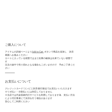
ご購入について
アイテムの詳細ページより
Add to Cart
ボタンで商品を追加し 決済
画面へお進みください
カートに入っている状態ではまだ在庫の確保は出来ていない状態で
す
注文の途中で売り切れとなる場合もございますので 予めご了承くだ
さい
お支払いについて
クレジットカード/コンビニ決済/銀行振込でお支払いいただけます
​※リボ払い・分割払いには対応しておりません
※当店では代金収納代行サービスを利用しております為 支払い方法
により代行業者にて決済を行う場合があります
安心してご利用ください