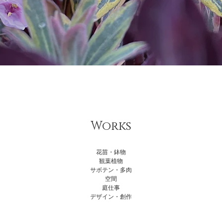
Works
花苗・鉢物
観葉植物
サボテン・多肉
空間
庭仕事
デザイン・創作