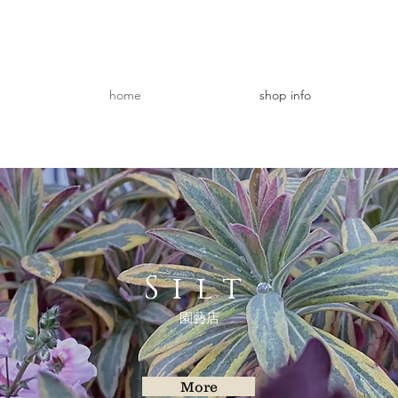
home
shop info
Silt
​園藝店
More