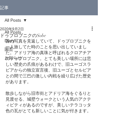
記事
All Posts
2020年9月2日
All Posts
ドゥブロブニクのSobe
Diary
昔の写真を見返していて、ドゥブロブニクを
一人旅してた時のことを思い出していまし
園芸
た。アドリア海の真珠と呼ばれるクロアチア
お知らせ
のドゥブロブニク。とても美しい場所には悲
しい歴史の爪痕があるわけで、旧ユーゴスラ
ビアからの独立宣言後、旧ユーゴとセルビア
との間で三巴の激しい内戦を繰り広げた歴史
があります。
散歩しながら旧市街とアドリア海をぐるりと
見渡せる、城壁ウォークという人気のアクテ
ィビティがあるのですが、美しいテラコッタ
色の瓦がとても新しいことに気が付きます。