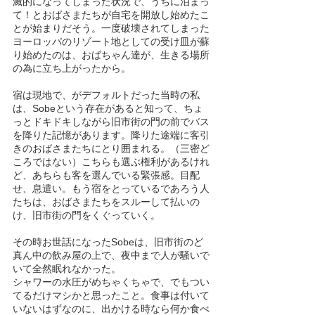
滅的になってしまった状況で、うちに泊まっ
て！とおばさまたちが自宅を開放し始めたこ
とが始まりだそう。一度破壊されてしまった
ヨーロッパのリゾート地としての受け皿が蘇
り始めたのは、おばちゃん達が、生きる場所
の為に立ち上がったから。
宿は現地で、がデフォルトだった当時の私
は、Sobeという存在があると知って、ちょ
っとドキドキしながら旧市街の門の前でバス
を降りた記憶があります。降りた途端に客引
きのおばさまたちにとり囲まれる。（三密ど
ころではない）こちらも選ぶ権利があるけれ
ど、あちらも客を選んでいる緊張感。目配
せ、息遣い。もう宿をとっているであろう人
たちは、おばさまたちをスルーして払いの
け、旧市街の門をくぐっていく。
その時お世話になったSobeは、旧市街のど
真ん中の飲み屋の上で、夜中まで人が騒いで
いて全然眠れなかった。
シャワーの水圧がめちゃくちゃで、でもつい
てるだけマシかと思ったこと。食事は付いて
いないはずなのに、出かける時なら何か食べ