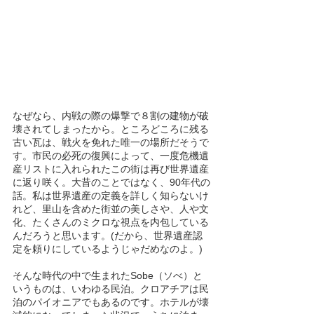
なぜなら、内戦の際の爆撃で８割の建物が破
壊されてしまったから。ところどころに残る
古い瓦は、戦火を免れた唯一の場所だそうで
す。市民の必死の復興によって、一度危機遺
産リストに入れられたこの街は再び世界遺産
に返り咲く。大昔のことではなく、90年代の
話。私は世界遺産の定義を詳しく知らないけ
れど、里山を含めた街並の美しさや、人や文
化、たくさんのミクロな視点を内包している
んだろうと思います。(だから、世界遺産認
定を頼りにしているようじゃだめなのよ。)
そんな時代の中で生まれたSobe（ソべ）と
いうものは、いわゆる民泊。クロアチアは民
泊のパイオニアでもあるのです。ホテルが壊